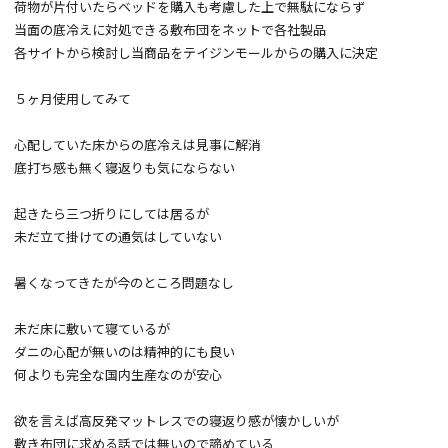
荷物が片付いたらベッドを購入も考慮した上で無駄にならず
当面の底冷えに対処できる敷布団をネットで各社製品
各サイトから検討し当商品をテイジンモールからの購入に決定
５ヶ月使用してみて
心配していた床からの底冷えは見事に解消
底打ち感も無く寝返りも気にならない
起きたら三つ折りにしては居るが
未だ立て掛けての通気はしていない
暑くなってきたが今のところ問題なし
未だ床に敷いて寝ているが
ダニの心配が無いのは精神的にも良い
何よりも完全な国内生産なのが安心
欲を言えば高反発マットレスでの寝返り感が懐かしいが
敷き布団に求める話では無いので諦めている