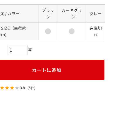
ブラッ
カーキグリ
ズ / カラー
グレー
ク
ーン
E SIZE（直径約
在庫切
5cm）
れ
本
3.8
(5件)