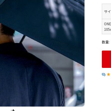
サイ
ON
10
数量: