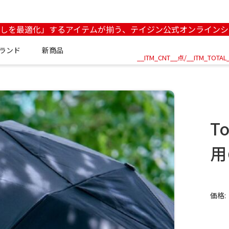
らしを最適化」するアイテムが揃う、テイジン公式オンラインシ
ランド
新商品
__ITM_CNT__点/
__ITM_TOTAL
T
用
価格: