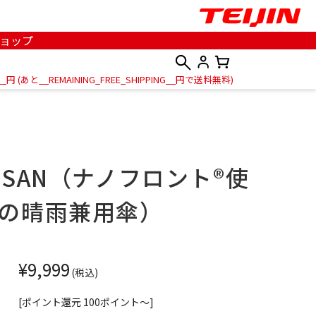
ョップ
__
円
(あと
__REMAINING_FREE_SHIPPING__
円で送料無料
)
oSAN（ナノフロント®使
の晴雨兼用傘）
¥9,999
(税込)
[ポイント還元 100ポイント～]