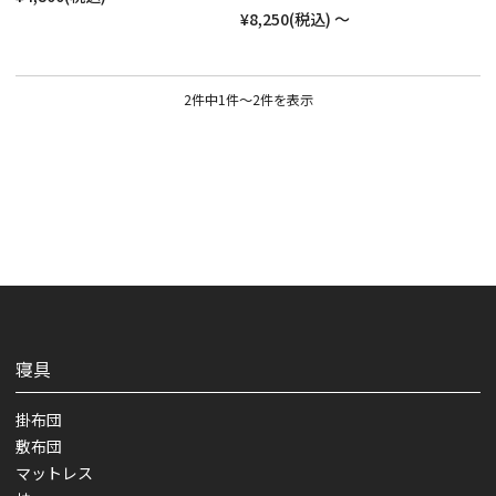
¥8,250
(税込)
～
2件中1件～2件を表示
寝具
掛布団
敷布団
マットレス