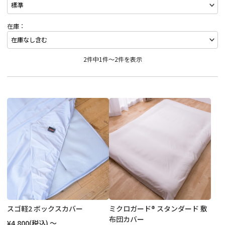
在庫：
2件中1件～2件を表示
スゴ軽2 ボックスカバー
ミクロガード® スタンダード 敷
布団カバー
¥4,800
(税込)
～