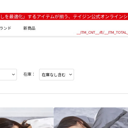
らしを最適化」するアイテムが揃う、テイジン公式オンラインシ
ランド
新商品
__ITM_CNT__点/
__ITM_TOTAL
在庫：