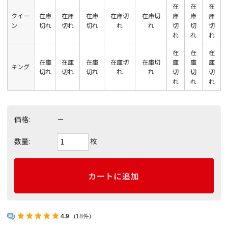
在
在
在
クイー
在庫
在庫
在庫
在庫切
在庫切
庫
庫
庫
ン
切れ
切れ
切れ
れ
れ
切
切
切
れ
れ
れ
在
在
在
在庫
在庫
在庫
在庫切
在庫切
庫
庫
庫
キング
切れ
切れ
切れ
れ
れ
切
切
切
れ
れ
れ
価格:
－
枚
数量:
4.9
(18件)