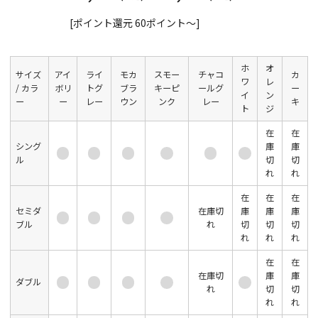
[ポイント還元 60ポイント～]
ホ
オ
サイズ
アイ
ライ
モカ
スモー
チャコ
カ
ワ
レ
/ カラ
ボリ
トグ
ブラ
キーピ
ールグ
ー
イ
ン
ー
ー
レー
ウン
ンク
レー
キ
ト
ジ
在
在
シング
庫
庫
ル
切
切
れ
れ
在
在
在
セミダ
在庫切
庫
庫
庫
ブル
れ
切
切
切
れ
れ
れ
在
在
在庫切
庫
庫
ダブル
れ
切
切
れ
れ